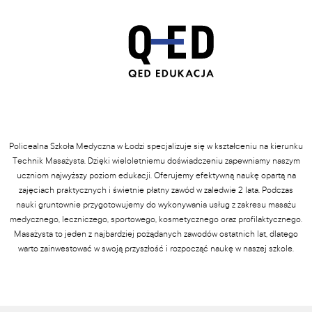
Policealna Szkoła Medyczna w Łodzi specjalizuje się w kształceniu na kierunku
Technik Masażysta. Dzięki wieloletniemu doświadczeniu zapewniamy naszym
uczniom najwyższy poziom edukacji. Oferujemy efektywną naukę opartą na
zajęciach praktycznych i świetnie płatny zawód w zaledwie 2 lata. Podczas
nauki gruntownie przygotowujemy do wykonywania usług z zakresu masażu
medycznego, leczniczego, sportowego, kosmetycznego oraz profilaktycznego.
Masażysta to jeden z najbardziej pożądanych zawodów ostatnich lat, dlatego
warto zainwestować w swoją przyszłość i rozpocząć naukę w naszej szkole.