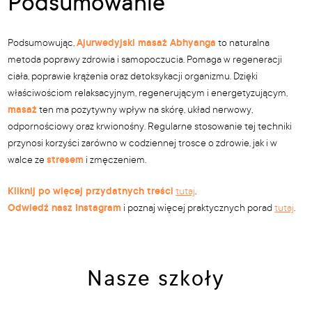
Podsumowanie
Podsumowując,
Ajurwedyjski masaż Abhyanga
to naturalna
metoda poprawy zdrowia i samopoczucia. Pomaga w regeneracji
ciała, poprawie krążenia oraz detoksykacji organizmu. Dzięki
właściwościom relaksacyjnym, regenerującym i energetyzującym,
masaż
ten ma pozytywny wpływ na skórę, układ nerwowy,
odpornościowy oraz krwionośny. Regularne stosowanie tej techniki
przynosi korzyści zarówno w codziennej trosce o zdrowie, jak i w
walce ze
stresem
i zmęczeniem.
Kliknij po więcej przydatnych treści
tutaj
.
Odwiedź nasz Instagram
i poznaj więcej praktycznych porad
tutaj
.
Nasze szkoły