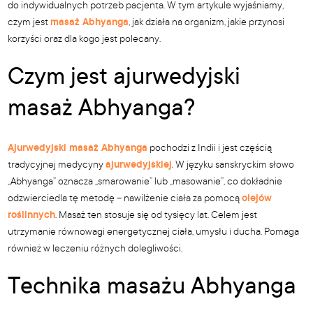
do indywidualnych potrzeb pacjenta. W tym artykule wyjaśniamy,
czym jest
masaż Abhyanga
, jak działa na organizm, jakie przynosi
korzyści oraz dla kogo jest polecany.
Czym jest ajurwedyjski
masaż Abhyanga?
Ajurwedyjski masaż Abhyanga
pochodzi z Indii i jest częścią
tradycyjnej medycyny
ajurwedyjskiej
. W języku sanskryckim słowo
„Abhyanga” oznacza „smarowanie” lub „masowanie”, co dokładnie
odzwierciedla tę metodę – nawilżenie ciała za pomocą
olejów
roślinnych
. Masaż ten stosuje się od tysięcy lat. Celem jest
utrzymanie równowagi energetycznej ciała, umysłu i ducha. Pomaga
również w leczeniu różnych dolegliwości.
Technika masażu Abhyanga