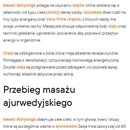
Masaż Abhyanga
polega na używaniu
olejów
, które dobiera się w
zależności od typu ciała (
doszy
) danej osoby.
Ajurweda
dzieli ludzi na
trzy typy energetyczne:
Vata
,
Pitta
i
Kapha
, z których każdy ma
swoje unikalne cechy. Masażysta stosuje odpowiednią ilość
oleju
oraz
techniki głaskania, ugniatania i pocierania, aby poprawić przepływ
energii w organizmie.
Oleje
są wzbogacone o zioła, które mają działanie terapeutyczne.
Pomagają w detoksykacji i przywracają równowagę energetyczną.
Zwykle
oleje
są podgrzewane przed zabiegiem, co pozwala lepiej
wchłonąć składniki aktywne przez skórę.
Przebieg masażu
ajurwedyjskiego
Masaż Abhyanga
obejmuje całe ciało, w tym głowę, twarz i stopy,
które są szczególnie ważne w
ajurwedzie
. Sesja trwa zazwyczaj od 60